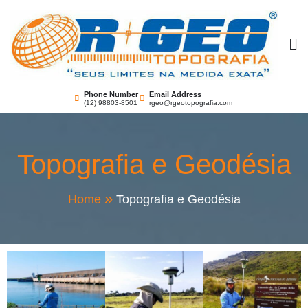
RGEO Topografia
Seus limites na medida exata!
Phone Number
Email Address
(12) 98803-8501
rgeo@rgeotopografia.com
Topografia e Geodésia
Home
Topografia e Geodésia