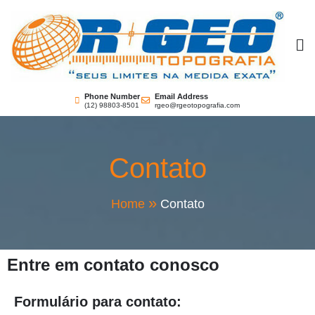
RGEO Topografia
Seus limites na medida exata!
Phone Number
Email Address
(12) 98803-8501
rgeo@rgeotopografia.com
Contato
Home
Contato
Entre em contato conosco
Formulário para contato: