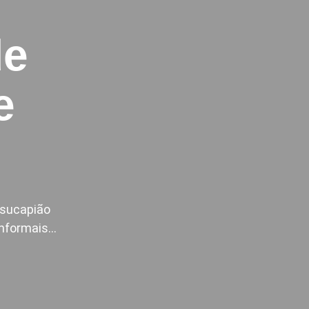
de
e
Usucapião
 informais…